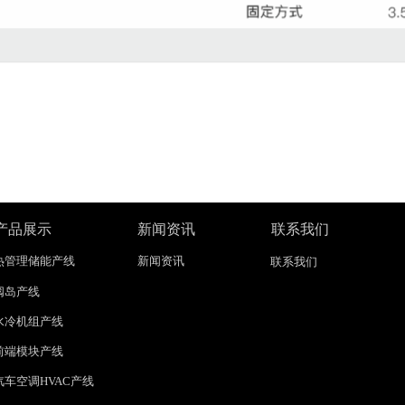
产品展示
新闻资讯
联系我们
热管理储能产线
新闻资讯
联系我们
阀岛产线
水冷机组产线
前端模块产线
汽车空调HVAC产线