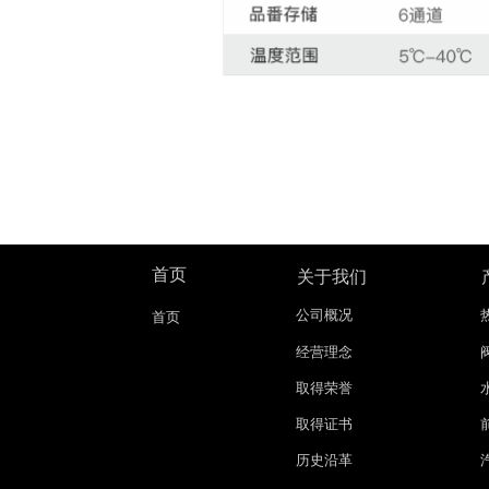
首页
关于我们
公司概况
首页
经营理念
取得荣誉
取得证书
历史沿革