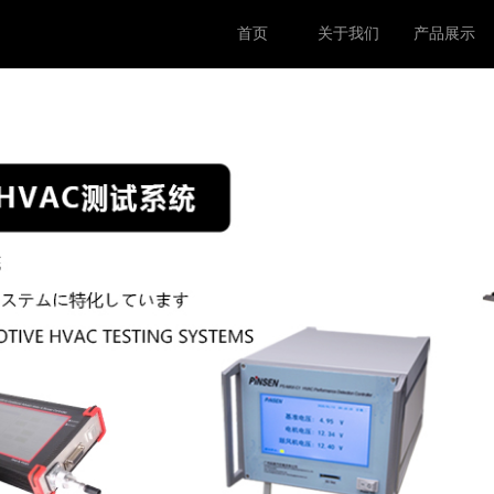
首页
关于我们
产品展示