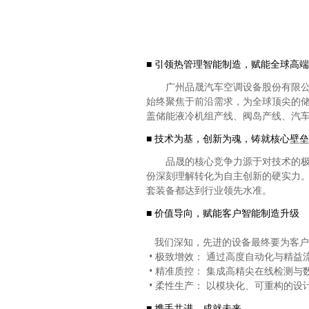
■
引领热管理智能制造，赋能全球高端
广州品晟汽车空调设备股份有限公
始终聚焦于前沿需求，为全球顶尖的
盖储能液冷机组产线、阀岛产线、汽车
■ 技术为基，创新为魂，铸就核心壁垒
品晟的核心竞争力源于对技术的
份深刻理解转化为自主创新的硬实力
套装备都达到行业领先水准。
■ 价值导向，赋能客户智能制造升级
我们深知，先进的设备最终要为客户
• 极致增效： 通过高度自动化与精
• 精准质控： 集成高精尖在线检测
• 柔性生产： 以模块化、可重构的设
■ 携手共进，成就未来